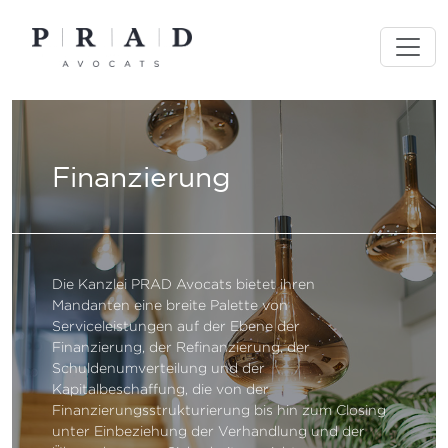
Skip
to
content
Finanzierung
Die Kanzlei PRAD Avocats bietet ihren
Mandanten eine breite Palette von
Serviceleistungen auf der Ebene der
Finanzierung, der Refinanzierung, der
Schuldenumverteilung und der
Kapitalbeschaffung, die von der
Finanzierungsstrukturierung bis hin zum Closing
unter Einbeziehung der Verhandlung und der