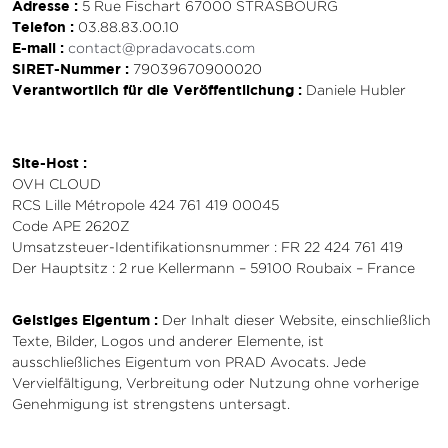
Adresse :
5 Rue Fischart 67000 STRASBOURG
Telefon
:
03.88.83.00.10
E-mail :
contact@pradavocats.com
SIRET-Nummer :
79039670900020
Verantwortlich für die Veröffentlichung :
Daniele Hubler
Site-Host :
OVH CLOUD
RCS Lille Métropole 424 761 419 00045
Code APE 2620Z
Umsatzsteuer-Identifikationsnummer : FR 22 424 761 419
Der Hauptsitz : 2 rue Kellermann – 59100 Roubaix – France
Geistiges Eigentum :
Der Inhalt dieser Website, einschließlich
Texte, Bilder, Logos und anderer Elemente, ist
ausschließliches Eigentum von PRAD Avocats. Jede
Vervielfältigung, Verbreitung oder Nutzung ohne vorherige
Genehmigung ist strengstens untersagt.