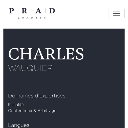
Skip
to
content
CHARLES
WAUQUIER
Domaines d'expertises
Fiscalité
Contentieux & Arbitrage
Langues