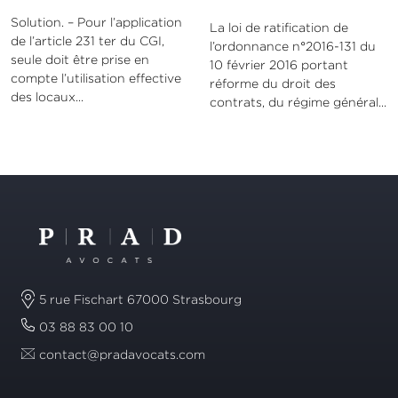
Solution. – Pour l’application
La loi de ratification de
de l’article 231 ter du CGI,
l’ordonnance n°2016-131 du
seule doit être prise en
10 février 2016 portant
compte l’utilisation effective
réforme du droit des
des locaux...
contrats, du régime général...
5 rue Fischart 67000 Strasbourg
03 88 83 00 10
contact@pradavocats.com